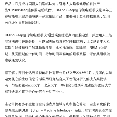
产品，它是或将刷新人们睡眠认知，引导人人睡眠健康的科技产
品“UMindSleep迷你脑电睡眠仪”。UMind Sleep迷你脑电睡眠仪是今年云
睿智能在大健康领域的一款重量级产品，主要用于监测睡眠健康，实现
医疗级的日常睡眠监测。
UMindSleep迷你脑电睡眠仪”通过采集睡眠期间的脑电波，并运用人工智
能算法进行睡眠分期，可以完美回放真实的睡眠结构，让监测者本人及
其医生能够精确了解其睡眠质量，比如浅睡眠、深睡眠、REM（做梦
期）及觉醒期的潜伏时间、持续时间等精确的睡眠数据，评估其睡眠健
康或康复状况。
据了解，深圳创达云睿智能科技有限公司成立于2015年3月，是国内以脑
电为核心的生物信息传感应用研究结合人工智能分析的解决方案提供
商，与新西兰otago大学、北京大学、中科院心理所和先进院等国际大学
和科研院所建立合作研究并推动产业化。
该公司拥有多项生物信息传感应用领域专利和核心算法，自主研发的软
硬件结合的BMI （Brain－Machine Interface） 系统，能实时采集高精度
的脑电数据，结合认知心理学的研究成果，分析出人的精神状态，实现