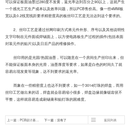
可以保证板面油墨过280度不发黄，返光率达到百分之90以上，这就产生
一个感光工艺生产成本以及效率问题，所以PCB售价高。像一些4MM板
宽以及0.2线宽线距要求精密度高的板丝印工艺是无法达到这个要求的。
2、丝印工艺是通过丝网印刷方式将元件外形、序号以及其他说明性
文字印制在元件面或焊锡面上，以方便电路板生产过程的插件(包括表面
封装元件的贴片)以及日后产品的维修操作。
丝印用的是光固/热固油墨，可以随意在一个房间生产丝印出来，但
不能保证板面本身的光滑，油墨厚度等要求，如果是白色的时间久了就
容易出现发黄等现象，达不到要求的返光率。
而象在一些精密度上也达不到要求，如一个3014灯珠的焊盘，而用
丝印工艺做出来的话，焊盘就会容易缩小很多，焊盘边缘就像锯齿状不
平整，这样就容易造成刷锡膏和贴灯珠的困难度。
上一篇：PCB设计基本知识，你全都掌握了么？
下一篇：没有了
返回列表